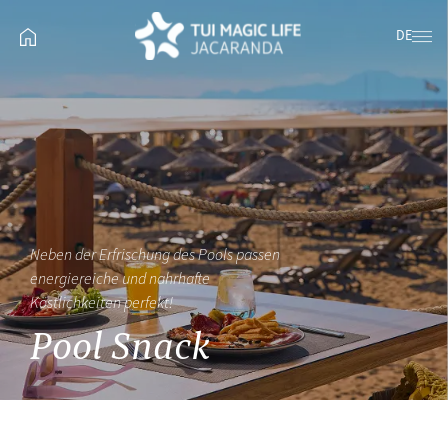
DE
Neben der Erfrischung des Pools passen
energiereiche und nahrhafte
Köstlichkeiten perfekt!
Pool Snack