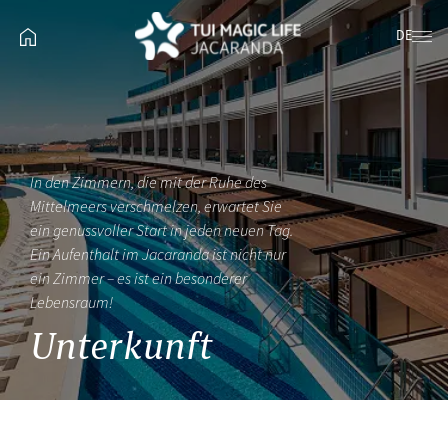
DE
In den Zimmern, die mit der Ruhe des
Mittelmeers verschmelzen, erwartet Sie
ein genussvoller Start in jeden neuen Tag.
Ein Aufenthalt im Jacaranda ist nicht nur
ein Zimmer – es ist ein besonderer
Lebensraum!
Unterkunft