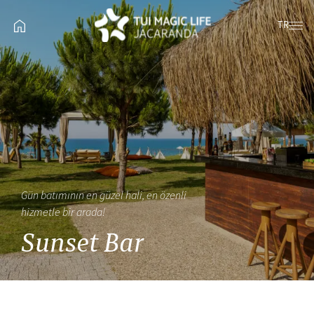
TR
Gün batımının en güzel hali, en özenli
hizmetle bir arada!
Sunset Bar