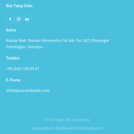
Bizi Takip Edin
Adres
Kısalar Mah. Merkez Kümeevleri 56 Sok. No: 92/1 Manavgat
Gündoğdu / Antalya..
Telefon
+90 (242) 745 05 47
E-Posta
info@jacarandaside.com
© TUI Magic Life Jacaranda
Anasayfa
Çerez Politikası
KVKK
Politikalarımız