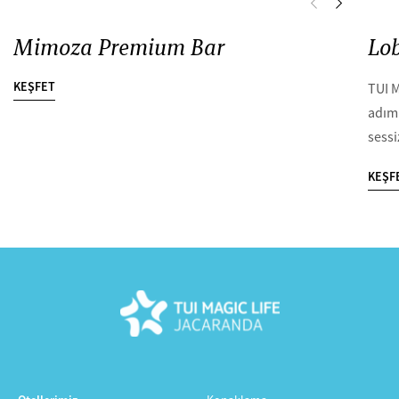
Mimoza Premium Bar
Lo
KEŞFET
TUI M
adımı
sessi
KEŞF