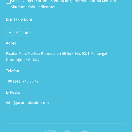
Kişisel Verileri Koruma Kanunu
ile
Çerez Aydınlatma Metni
’ni
okudum. Kabul ediyorum.
Bizi Takip Edin
Adres
Kısalar Mah. Merkez Kümeevleri 56 Sok. No: 92/1 Manavgat
Gündoğdu / Antalya..
Telefon
+90 (242) 745 05 47
E-Posta
info@jacarandaside.com
© TUI Magic Life Jacaranda