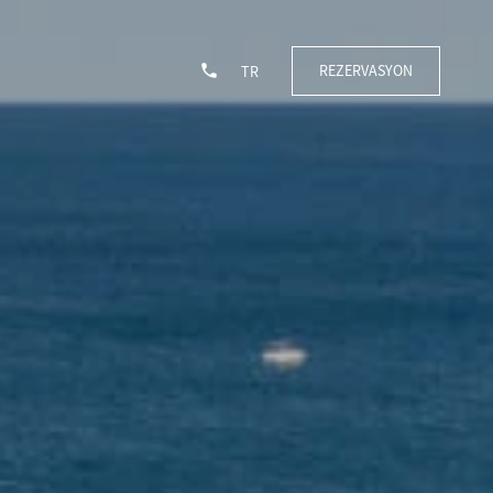
REZERVASYON
TR