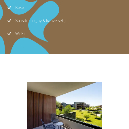
Kasa
Su ısıtıcısı (çay & kahve seti)
Wi-Fi