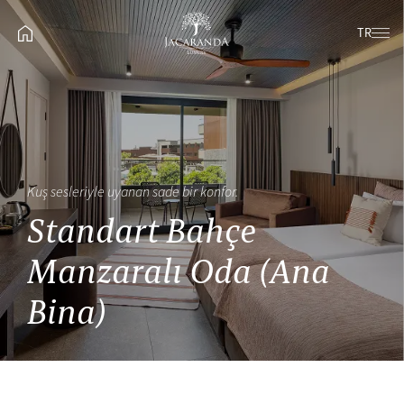
TR
Kuş sesleriyle uyanan sade bir konfor.
Standart Bahçe
Manzaralı Oda (Ana
Bina)