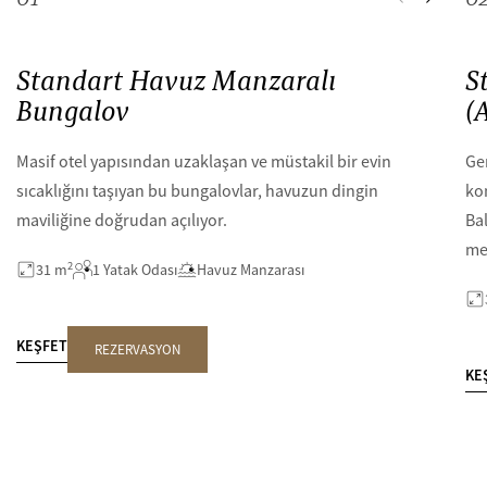
Standart Havuz Manzaralı
S
Bungalov
(
Masif otel yapısından uzaklaşan ve müstakil bir evin
Gen
sıcaklığını taşıyan bu bungalovlar, havuzun dingin
ko
maviliğine doğrudan açılıyor.
Ba
me
2
31 m
1 Yatak Odası
Havuz Manzarası
KEŞFET
REZERVASYON
KE