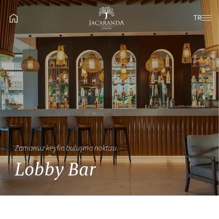
TR
Zamansız keyfin buluşma noktası.
Lobby Bar