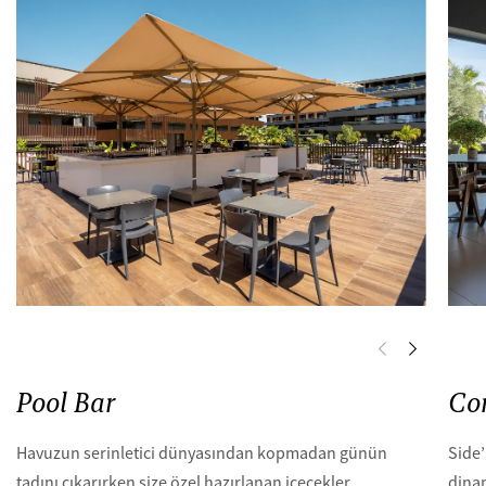
Pool Bar
Co
Havuzun serinletici dünyasından kopmadan günün
Side’
tadını çıkarırken size özel hazırlanan içecekler
dinam