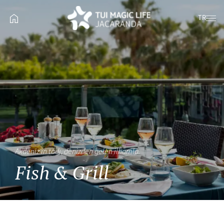
TR
Akdeniz’in tadı, denizden gelen ilhamla.
Fish & Grill