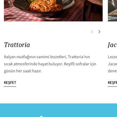
Trattoria
Ja
İtalyan mutfağının samimi lezzetleri, Trattoria’nın
Lezze
sıcak atmosferinde hayat buluyor. Keyifli sofralar için
Jaca
günün her saati hazır.
dene
KEŞFET
KEŞF