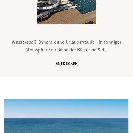
Sicherer Wasserspaß für kleine Gäste – in sonniger und
Wasserspaß, Dynamik und Urlaubsfreude – in sonniger
familienfreundlicher Atmosphäre.
Atmosphäre direkt an der Küste von Side.
ENTDECKEN
ENTDECKEN