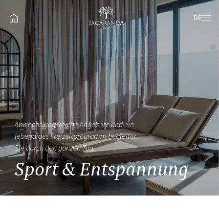
DE
Abwechslungsreiche Angebote und ein
lebendiges Freizeitprogramm begleiten
Sie durch den ganzen Tag.
Sport & Entspannung